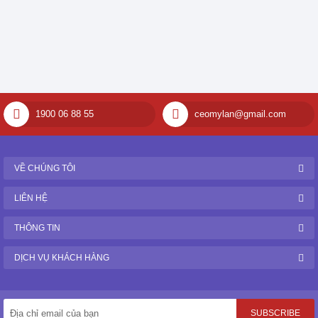
1900 06 88 55
ceomylan@gmail.com
VỀ CHÚNG TÔI
LIÊN HỆ
THÔNG TIN
DỊCH VỤ KHÁCH HÀNG
SUBSCRIBE