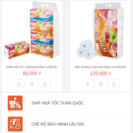
KHĂN GIẤY RÚT CLASI HOA HỒNG, 4 GÓI/LỐC
GIẤY VỆ SINH CLASI HOA HỒNG 15 CUỘN/LỐC
80.000 ₫
120.000 ₫
SHIP HOẢ TỐC TOÀN QUỐC
CHẾ ĐỘ BẢO HÀNH LÂU DÀI