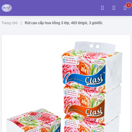
0
0
it
Trang chủ
Rút cao cấp hoa hồng 3 lớp, 465 tờ/gói, 3 gói/lốc
Chuyển
đến
phần
đầu
của
thư
viện
v
hình
ảnh