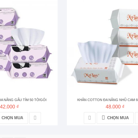
A NĂNG GẤU TÍM 50 TỜ/GÓI
KHĂN COTTON ĐA NĂNG NHŨ CAM 6
42.000 ₫
48.000 ₫
CHỌN MUA
CHỌN MUA