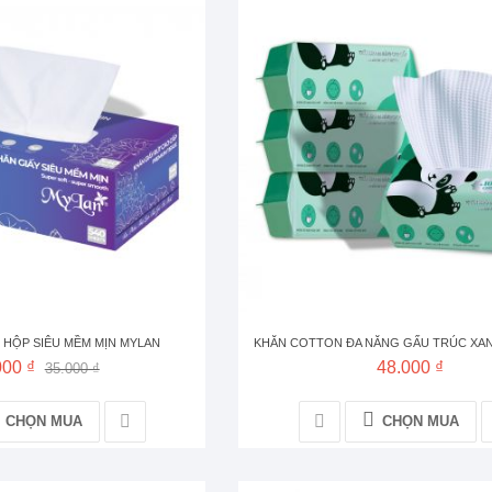
 HỘP SIÊU MỀM MỊN MYLAN
KHĂN COTTON ĐA NĂNG GẤU TRÚC XAN
000 ₫
48.000 ₫
35.000 ₫
CHỌN MUA
CHỌN MUA