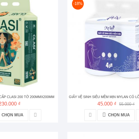
-18%
ẤP CLASI 200 TỜ 200MMX200MM
GIẤY VỆ SINH SIÊU MỀM MỊN MYLAN CÓ L
230.000 ₫
45.000 ₫
55.000 ₫
CHỌN MUA
CHỌN MUA