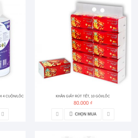
ÕI 4 CUỘN/LỐC
KHĂN GIẤY RÚT TẾT, 10 GÓI/LỐC
80.000 ₫
CHỌN MUA