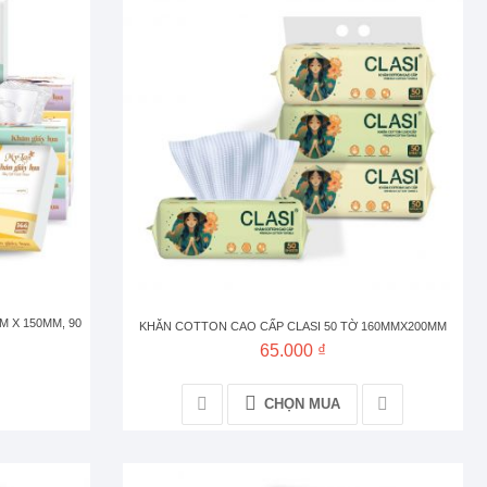
M X 150MM, 90
KHĂN COTTON CAO CẤP CLASI 50 TỜ 160MMX200MM
65.000 ₫
CHỌN MUA