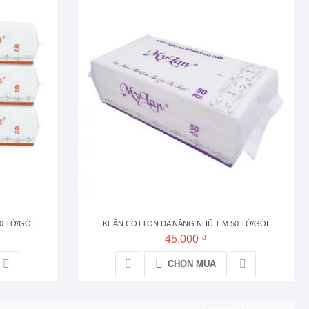
0 TỜ/GÓI
KHĂN COTTON ĐA NĂNG NHŨ TÍM 50 TỜ/GÓI
45.000 ₫
CHỌN MUA