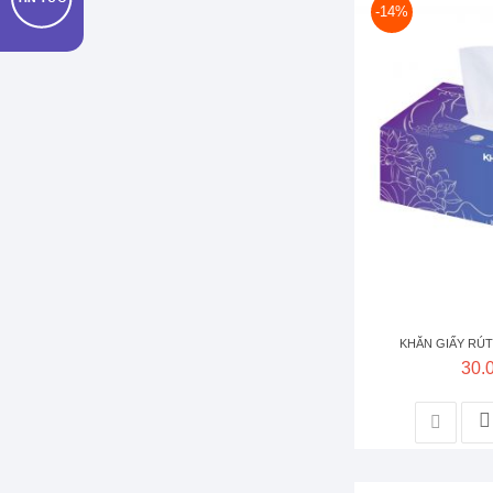
-14%
KHĂN GIẤY RÚT
30.