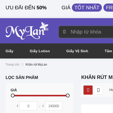
ƯU ĐÃI ĐẾN
50%
GIÁ
TỐT NHẤT
FR
Giấy
Giấy Lotion
Giấy Vệ Sinh
Tăm 
Trang chủ
Khăn rút MyLan
KHĂN RÚT 
LỌC SẢN PHẨM
GIÁ
Hi
₫
-
₫