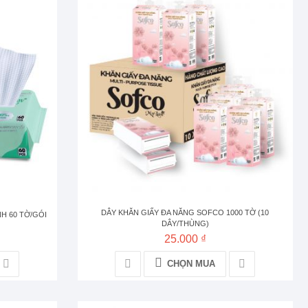
DÂY KHĂN GIẤY ĐA NĂNG SOFCO 1000 TỜ (10
H 60 TỜ/GÓI
DÂY/THÙNG)
25.000 ₫
CHỌN MUA