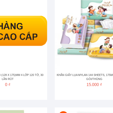
(128 X 175)MM 4 LỚP 120 TỜ, 30
KHĂN GIẤY LỤA MYLAN 144 SHEETS, 175M
LẦN RÚT
GÓI/THÙNG
0 ₫
15.000 ₫