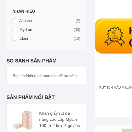
NHÃN HIỆU
sản
Alibaba
2
phẩm
sản
My Lan
33
phẩm
sản
Clasi
10
phẩm
SO SÁNH SẢN PHẨM
Bạn có không có mục nào để so sánh.
RÚT IN 4 MÀU MYLAN 
SẢN PHẨM NỔI BẬT
Khăn giấy rút đa
năng cao cấp Mylan
100 tờ 2 lớp, 4 gói/lốc