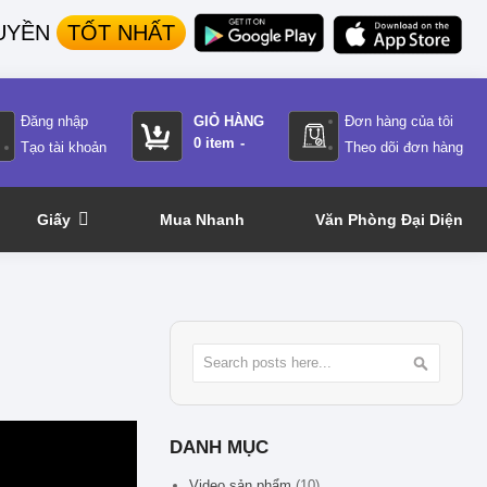
UYỀN
TỐT NHẤT
Đăng nhập
GIỎ HÀNG
Đơn hàng của tôi
0
item
Tạo tài khoản
Theo dõi đơn hàng
Giấy
Mua Nhanh
Văn Phòng Đại Diện
Tìm
Tìm
DANH MỤC
Video sản phẩm
(10)