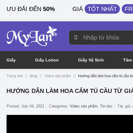
ƯU ĐÃI ĐẾN
50%
GIÁ
TỐT NHẤT
FR
Giấy
Giấy Lotion
Giấy Vệ Sinh
Tăm 
Trang chủ
Blog
Video sản phẩm
Hướng dẫn làm hoa cẩm tú cầu từ
HƯỚNG DẪN LÀM HOA CẨM TÚ CẦU TỪ GI
Posted:
July 04, 2021
Categories:
Video sản phẩm
,
Tin tức
Tác giả: