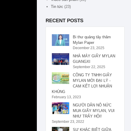
Tin tức
(23)
RECENT POSTS
Bi thư quảng tây thăm
Mylan Paper
December 23, 2025
NHÀ MÁY GIẤY MYLAN
GUANGXI
September 22, 2025
CÔNG TY TNHH GIẤY
MYLAN MỜI ĐẠI LÝ -
CAM KẾT LỢI NHUẬN
KHỦNG
February 13, 2023
NGƯỜI DÂN NÔ NỨC
MUA GIẤY MYLAN, VUI
NHƯ TRẨY HỘI!
September 23, 2022
SỰ KHÁC BIỆT GIỮA