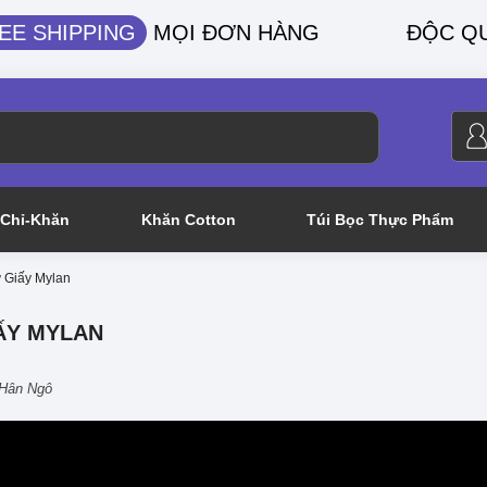
EE SHIPPING
MỌI ĐƠN HÀNG
ĐỘC Q
Chỉ-Khăn
Khăn Cotton
Túi Bọc Thực Phẩm
 Giấy Mylan
ẤY MYLAN
Hân Ngô