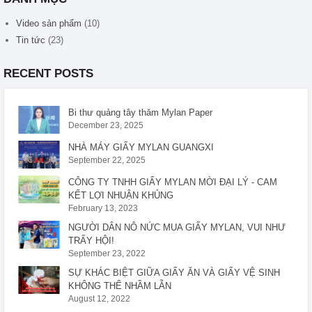
Video sản phẩm
(10)
Tin tức
(23)
RECENT POSTS
Bi thư quảng tây thăm Mylan Paper
December 23, 2025
NHÀ MÁY GIẤY MYLAN GUANGXI
September 22, 2025
CÔNG TY TNHH GIẤY MYLAN MỜI ĐẠI LÝ - CAM
KẾT LỢI NHUẬN KHỦNG
February 13, 2023
NGƯỜI DÂN NÔ NỨC MUA GIẤY MYLAN, VUI NHƯ
TRẨY HỘI!
September 23, 2022
SỰ KHÁC BIỆT GIỮA GIẤY ĂN VÀ GIẤY VỆ SINH
KHÔNG THỂ NHẦM LẪN
August 12, 2022