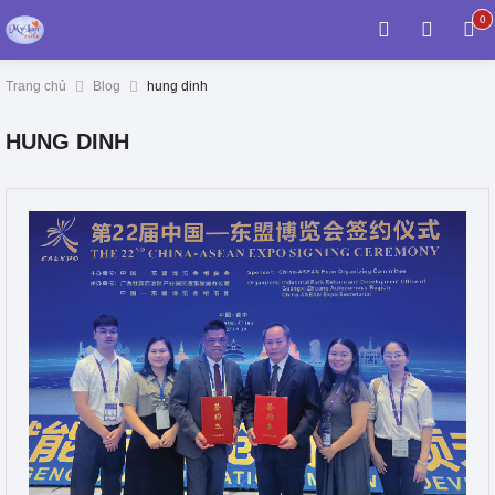
0
0
it
Trang chủ
Blog
hung dinh
HUNG DINH