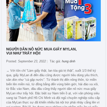
NGƯỜI DÂN NÔ NỨC MUA GIẤY MYLAN,
VUI NHƯ TRẨY HỘI!
Posted:
September 23, 2022
Tác giả:
hung dinh
→ Với tôn chỉ “Làm giấy thật, lan tỏa giá trị thật”, suốt 1/3 thế kỷ
qua, giấy MyLan đi đến đâu cũng được người tiêu dùng yêu thích,
săn đón như “cá gặp nước”. Từ thành thị đến nông thôn, từ miền
biển lên miền núi, từ đồng bằng đến vùng biên giới, hải đảo xa xôi,
từ Bắc vào Nam, đâu đâu cũng thấy người dân nô nức mua giấy
MyLan như trẩy hội. Đặc biệt sự Nam tiến ồ ạt, với văn phòng siêu
sang tại Thành phố Hồ Chí Minh và đội ngũ chuyên nghiệp siêu cấp
của MyLan thực sự đã khiến nhiều bà nội trợ phải nhảy cẫng lên vì
vui sướng. Bởi lẽ, họ được mua những sản phẩm giấy ăn và giấy