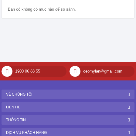
Bạn có không có mục nào để so sánh.
1900 06 88 55
ceomylan@gmail.com
VỀ CHÚNG TÔI
LIÊN HỆ
THÔNG TIN
DỊCH VỤ KHÁCH HÀNG