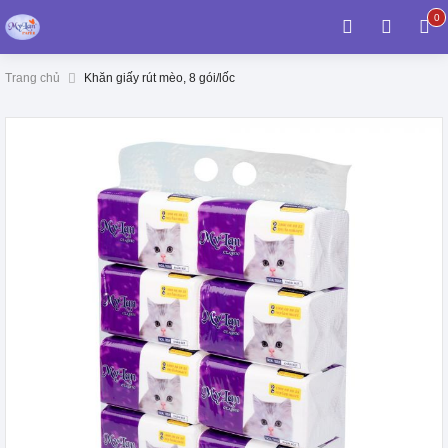
0
0
it
Trang chủ
Khăn giấy rút mèo, 8 gói/lốc
Chuyển
đến
phần
đầu
của
thư
viện
v
hình
ảnh